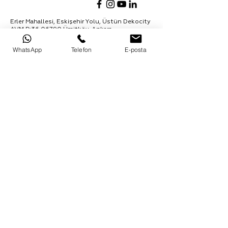
Erler Mahallesi, Eskişehir Yolu, Üstün Dekocity
AVM D:
36 06790
Ümitköy, Ankara
0312 235 43 68
WhatsApp
Telefon
E-posta
info@madsomine.com
Ürünler hakkında daha fazla bilgi almak için
bültenimize kaydolabilirsiniz:
Abone Ol
Kurumsal
Şömineler​
Hakkımızda
Odunlu Şömine
Şömine Kullanımı
Elektrikli Ş
ömin
e
SSS
Doğalgazlı Şömine
İletişim
Bio Etanol Şömine
Yasal Metinler​
Diğer Ürünler​
Gizlilik Politikası
Aksesuarlar
Aydınlatma Metni
Döküm S
obalar