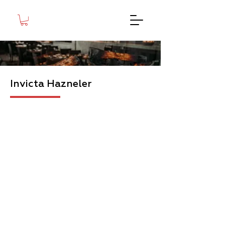
Invicta Hazneler
700 Foyer Angle
700 Foyer Angle
Sağ
Sol
Açık
Açık