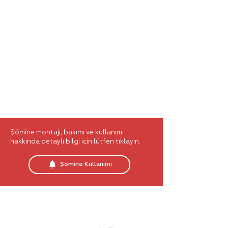
700 Selenic
700 Selenic
Sağ
3
Açık
Tarafı
Açık
Şömine montajı, bakımı ve kullanımı
hakkında detaylı bilgi için lütfen tıklayın.
Şömine Kullanımı