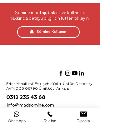
Şömine montajı, bakımı ve kullanımı
hakkında detaylı bilgi için lütfen tıklayın.
Şömine Kullanımı
Erler Mahallesi, Eskişehir Yolu, Üstün Dekocity
AVM D:
36 06790
Ümitköy, Ankara
0312 235 43 68
info@madsomine.com
Ürünler hakkında daha fazla bilgi almak için
WhatsApp
Telefon
E-posta
bültenimize kaydolabilirsiniz:
Abone Ol