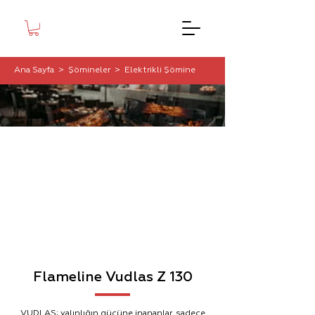
Ana Sayfa
>
Şömineler
>
Elektrikli Şömine
Flameline Vudlas Z 130
VUDLAS; yalınlığın gücüne inananlar, sadece