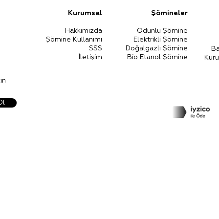
Kurumsal
Şömineler​
Hakkımızda
Odunlu Şömine
Şömine Kullanımı
Elektrikli Ş
ömin
e
SSS
Doğalgazlı Şömine
Ba
İletişim
Bio Etanol Şömine
Kur
in
Ol