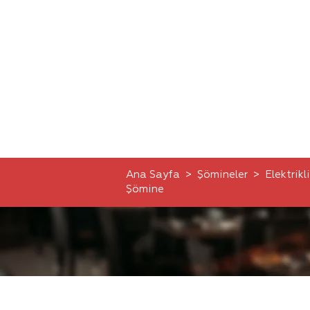
Ana Sayfa
>
Şömineler
>
Elektrikli
Şömine