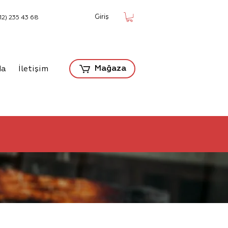
Giriş
12) 235 43 68
Mağaza
da
İletişim