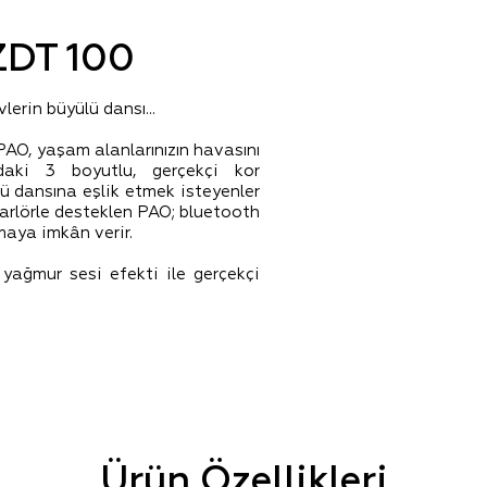
ZDT 100
lerin büyülü dansı...
 PAO, yaşam alanlarınızın havasını
ndaki 3 boyutlu, gerçekçi kor
ü dansına eşlik etmek isteyenler
parlörle desteklen PAO; bluetooth
maya imkân verir.
 yağmur sesi efekti ile gerçekçi
Ürün Özellikleri