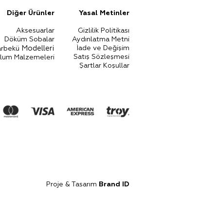
Diğer Ürünler​
Yasal Metinler​
Aksesuarlar
Gizlilik Politikası
Döküm S
obalar
Aydınlatma Metni
Mo
de
lleri
İade ve Değişim
rbekü
Satış Sözleşmesi
ulum Malze
meleri
Şartlar Koşullar
Proje & Tasarım
Brand ID