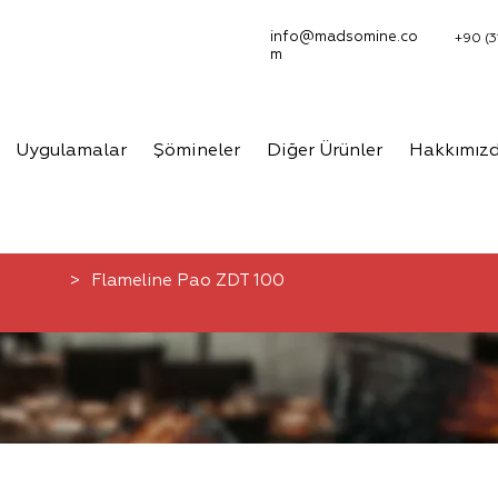
info@madsomine.co
+90 (3
m
Uygulamalar
Şömineler
Diğer Ürünler
Hakkımız
>
Flameline Pao ZDT 100