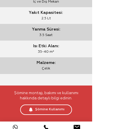
İç ve Dış Mekan
Yakıt Kapasitesi:
2.5 Lt
Yanma Süresi:
3.5 Saat
Isı Etki Alanı:
35-40 m²
Malzeme:
Çelik
Şömine montajı, bakımı ve kullanımı
hakkında detaylı bilgi edinin.
Şömine Kullanımı