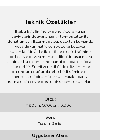
Teknik Özellikler
Elektrikli şömineler genellikle farklı ısı
seviyelerinde ayarlanabilir termostatlar ile
donatılmıştır. Bazı modeller, uzaktan kumanda
veya dokunmatik kontrollerle kolayca
kullanılabilir. Üstelik, çoğu elektrikli şömine
portatif ve duvara monte edilebilir tasarımlara
sahiptir, bu da onları herhangi bir oda için ideal
hale getirir. Enerji verimliliği de göz önünde
bulundurulduğunda, elektrikli şömineler,
enerjiyi etkili bir şekilde kullanarak odanızı
ısıtmak için çevre dostu bir seçenek sunarlar.
Ölçü:
Y:80cm, G:100cm, D:30cm
Seri:
Tasarım Serisi
Uygulama Alanı: