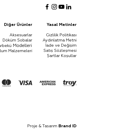
Diğer Ürünler​
Yasal Metinler​
Aksesuarlar
Gizlilik Politikası
Döküm S
obalar
Aydınlatma Metni
Mo
de
lleri
İade ve Değişim
rbekü
Satış Sözleşmesi
ulum Malze
meleri
Şartlar Koşullar
Proje & Tasarım
Brand ID