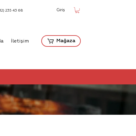
Giriş
12) 235 43 68
Mağaza
da
İletişim