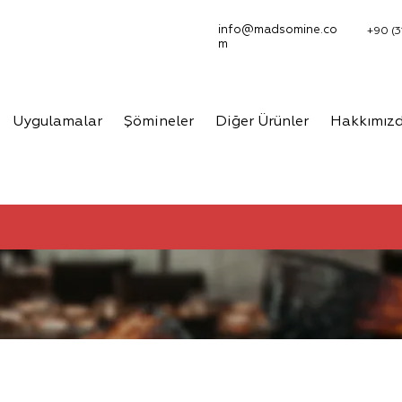
info@madsomine.co
+90 (3
m
Uygulamalar
Şömineler
Diğer Ürünler
Hakkımız