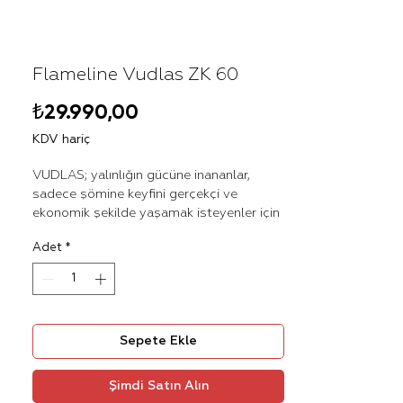
Flameline Vudlas ZK 60
Fiyat
₺29.990,00
KDV hariç
VUDLAS; yalınlığın gücüne inananlar,
sadece şömine keyfini gerçekçi ve
ekonomik şekilde yaşamak isteyenler için
vazgeçilmezdir. Yüksek kalite
Adet
*
malzemelerden üretilen VUDLAS, yeni
nesil şömine keyfini yaşamak isteyenler
için 6 farklı ebat sunar.
VUDLAS serisine özel hazırlanan
Sepete Ekle
VUDLAS-ZK haznelerini kullanarak
ortamın sıcaklığını değiştirmek de
mümkün. İsteğe özel ısıtıcılı haznesiyle
Şimdi Satın Alın
VUDLAS-ZK serisi hem sıcaklığıyla hem