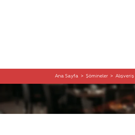
Ana Sayfa
>
Şömineler
>
Alışveriş