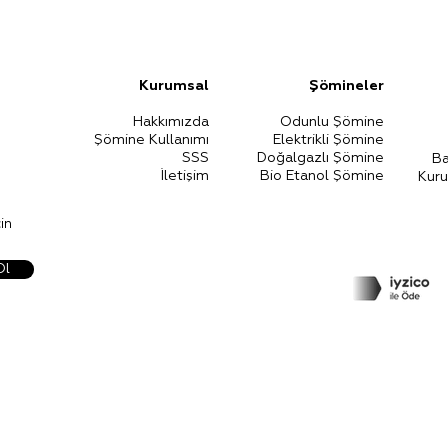
Kurumsal
Şömineler​
Hakkımızda
Odunlu Şömine
Şömine Kullanımı
Elektrikli Ş
ömin
e
SSS
Doğalgazlı Şömine
Ba
İletişim
Bio Etanol Şömine
Kur
in
Ol