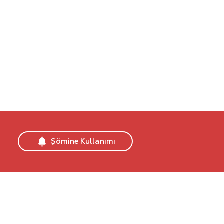
gerçekçi tasarımıyla herkesin ilgi odağı
olacak.
Şömine Kullanımı