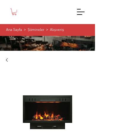
Ana Sayfa
>
Şömineler
>
Alışveriş