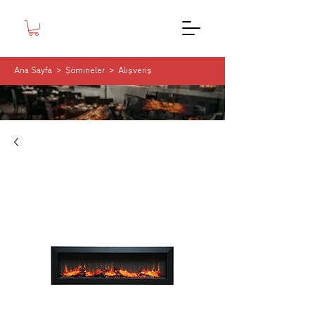
Ana Sayfa
>
Şömineler
>
Alışveriş