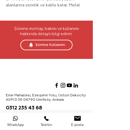
alanlarına estetik ve kalite katar. Metal
çerçevenin ardında, başka yerde
bulunamayan büyük ve gerçekçi
odunlardan çıkan göz alıcı alevler, hipnoz
Şömine montajı, bakımı ve kullanımı
etkisi yaratır
hakkında detaylı bilgi edinin.
Küçücük bir kıvılcım yeter alevlerin ruhunu
Şömine Kullanımı
sarmasına ve zamanı durdurmaya.
Sadece şömine etkisini isteyen, küçük
anların değerini, mutluluğunu bilenler için
SPARK; zamanı durdurmaya yeter.
Erler Mahallesi, Eskişehir Yolu, Üstün Dekocity
AVM D:
36 06790
Ümitköy, Ankara
0312 235 43 68
info@madsomine.com
WhatsApp
Telefon
E-posta
Ürünler hakkında daha fazla bilgi almak için