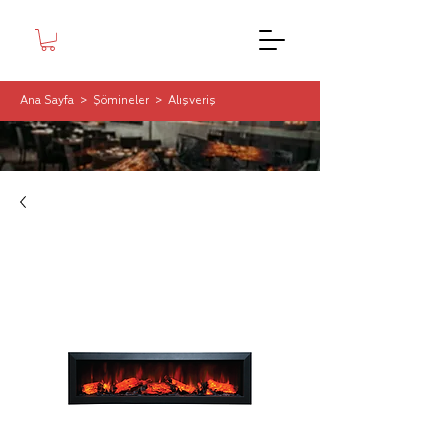
Ana Sayfa
>
Şömineler
>
Alışveriş