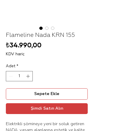
Flameline Nada KRN 155
Fiyat
₺34.990,00
KDV hariç
Adet
*
Sepete Ekle
Şimdi Satın Alın
Elektrikli şömineye yeni bir soluk getiren
NADA, yaşam alanlarına estetik ve kalite