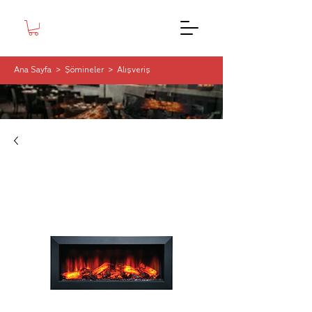
Ana Sayfa
>
Şömineler
>
Alışveriş