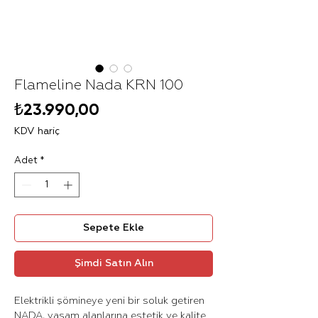
Flameline Nada KRN 100
Fiyat
₺23.990,00
KDV hariç
Adet
*
Sepete Ekle
Şimdi Satın Alın
Elektrikli şömineye yeni bir soluk getiren
NADA, yaşam alanlarına estetik ve kalite