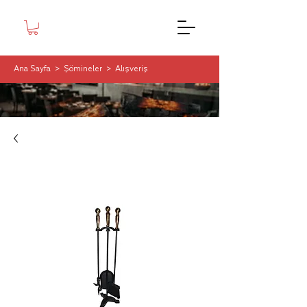
Ana Sayfa
>
Şömineler
>
Alışveriş