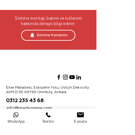
Köz Tutacağı
Faraş
Şömine montajı, bakımı ve kullanımı
Yükseklik: 72 cm
hakkında detaylı bilgi edinin.
Şömine Kullanımı
Erler Mahallesi, Eskişehir Yolu, Üstün Dekocity
AVM D:
36 06790
Ümitköy, Ankara
0312 235 43 68
info@madsomine.com
Ürünler hakkında daha fazla bilgi almak için
WhatsApp
Telefon
E-posta
bültenimize kaydolabilirsiniz:
Abone Ol