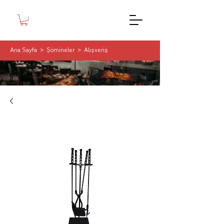
Ana Sayfa
>
Şömineler
>
Alışveriş