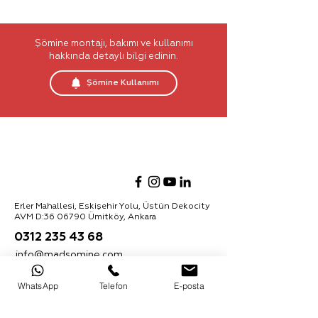
Köz Tutacağı
Faraş
Şömine montajı, bakımı ve kullanımı
Yükseklik: 72 cm
hakkında detaylı bilgi edinin.
Şömine Kullanımı
Erler Mahallesi, Eskişehir Yolu, Üstün Dekocity
AVM D:
36 06790
Ümitköy, Ankara
0312 235 43 68
info@madsomine.com
Ürünler hakkında daha fazla bilgi almak için
WhatsApp
Telefon
E-posta
bültenimize kaydolabilirsiniz:
Abone Ol