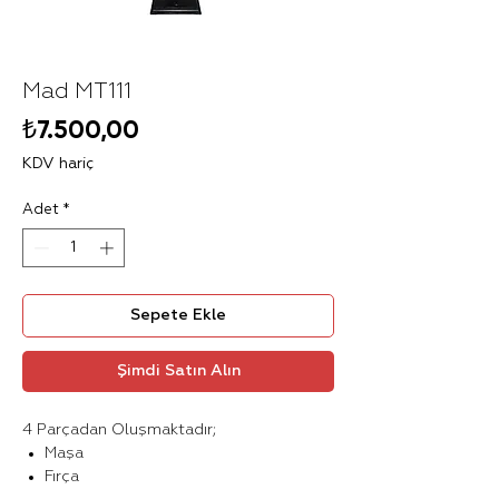
Mad MT111
Fiyat
₺7.500,00
KDV hariç
Adet
*
Sepete Ekle
Şimdi Satın Alın
4 Parçadan Oluşmaktadır;
Maşa
Fırça