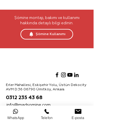
Köz Tutacağı
Faraş
Şömine montajı, bakımı ve kullanımı
Yükseklik: 72 cm
hakkında detaylı bilgi edinin.
Şömine Kullanımı
Erler Mahallesi, Eskişehir Yolu, Üstün Dekocity
AVM D:
36 06790
Ümitköy, Ankara
0312 235 43 68
info@madsomine.com
Ürünler hakkında daha fazla bilgi almak için
WhatsApp
Telefon
E-posta
bültenimize kaydolabilirsiniz:
Abone Ol