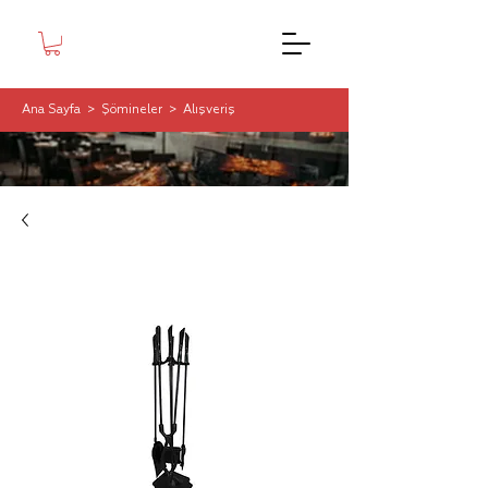
Ana Sayfa
>
Şömineler
>
Alışveriş