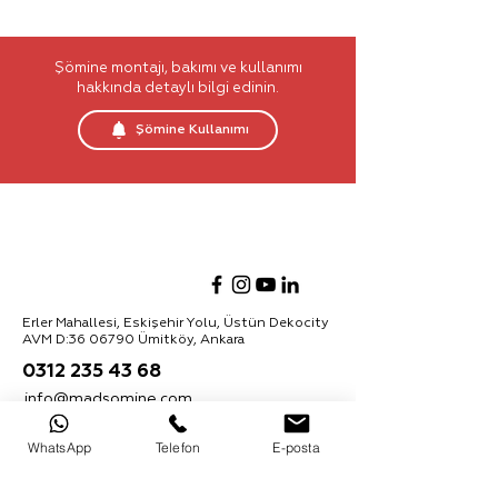
işlevselliği ile kullanım rahalığı
sunmaktadır.
Şömine montajı, bakımı ve kullanımı
hakkında detaylı bilgi edinin.
Şömine Kullanımı
Erler Mahallesi, Eskişehir Yolu, Üstün Dekocity
AVM D:
36 06790
Ümitköy, Ankara
0312 235 43 68
info@madsomine.com
Ürünler hakkında daha fazla bilgi almak için
WhatsApp
Telefon
E-posta
bültenimize kaydolabilirsiniz:
Abone Ol