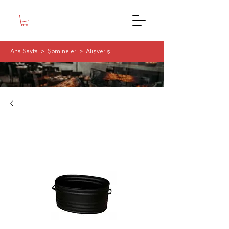
Ana Sayfa
>
Şömineler
>
Alışveriş